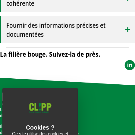
cohérente
Fournir des informations précises et
documentées
La filière bouge. Suivez-la de près.
Le CLIPP est l’interprofession nationale
de la filière lapin de chair.
Il regroupe les acteurs de l’élevage,
de la transformation et de la distribution,
Ce site utilise des cookies et